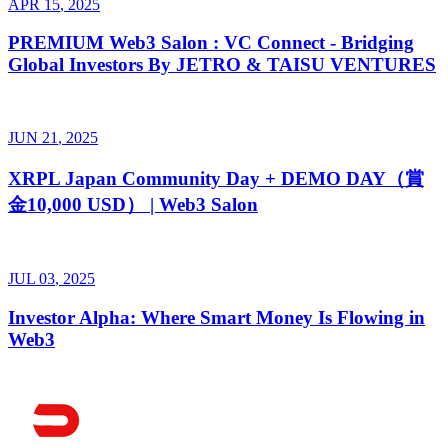
APR
15
,
2025
PREMIUM Web3 Salon : VC Connect - Bridging
Global Investors By JETRO & TAISU VENTURES
JUN
21
,
2025
XRPL Japan Community Day + DEMO DAY（賞
金10,000 USD） | Web3 Salon
JUL
03
,
2025
Investor Alpha: Where Smart Money Is Flowing in
Web3