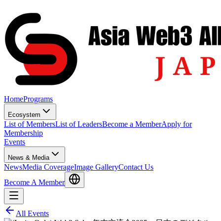
Home
Programs
Ecosystem
List of Members
List of Leaders
Become a Member
Apply for
Membership
Events
News & Media
News
Media Coverage
Image Gallery
Contact Us
Become A Member
All Events