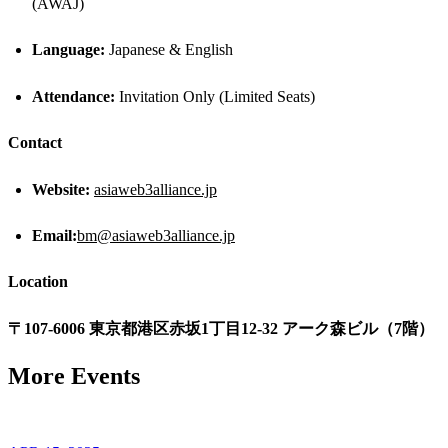
(AWAJ)
Language:
Japanese & English
Attendance:
Invitation Only (Limited Seats)
​Contact
Website:
asiaweb3alliance.jp
Email:
bm@asiaweb3alliance.jp
Location
〒107-6006 東京都港区赤坂1丁目12-32 アーク森ビル（7階）
More Events